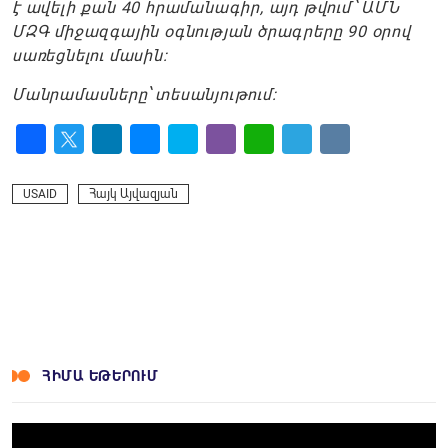
է ավելի քան 40 հրամանագիր, այդ թվում՝ ԱՄՆ
ՄԶԳ միջազգային օգնության ծրագրերը 90 օրով
սառեցնելու մասին:
Մանրամասները՝ տեսանյութում:
Facebook
Twitter
LinkedIn
Messenger
Skype
Viber
WhatsApp
Telegram
VK
USAID
Հայկ Այվազյան
ՀԻՄԱ ԵԹԵՐՈՒՄ