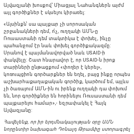
Այվազյանի խոսքով՝ Միացյալ Նահանգներն այժմ
այլ գործիքներ է սկսելու կիրառել:
«Այսինքն՝ սա պայքար չի սորոսական
շրջանակների դեմ, ո՛չ, ուղղակի ԱՄՆ-ը
Ռուսաստանի դեմ տակտիկա է փոխել, ինչը
պահանջում էր նաև փոխել գործիքակազմը:
Սրանով է պայմանավորված նաև USAID-ի
փակվելը: Շատ հնարավոր է, որ USAID-ն իրոք
տարիների ընթացքում «փողեր է կերել»,
կոռուպցիոն գործարքներ են եղել, բայց ինքը որպես
աշխարհաքաղաքական գործիք, կարծում եմ, այլևս
չի ծառայում ԱՄՆ-ին ու իրենք ուղղակի դա փոխում
են, նոր գործիքներ են հորինելու Ռուսաստանի դեմ
պայքարելու համար»,- եզրափակել է Հայկ
Այվազյանը:
Հավելենք, որ իր երդմնակալության օրը ԱՄՆ
նորընտիր նախագահ Դոնալդ Թրամփը ստորագրել