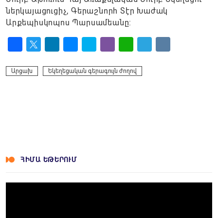
ներկայացուցիչ, Գերաշնորհ Տէր Խաժակ
Արքեպիսկոպոս Պարսամեանը:
Facebook
Twitter
LinkedIn
Messenger
Skype
Viber
WhatsApp
Telegram
VK
Արցախ
Եկեղեցական գերագույն ժողով
ՀԻՄԱ ԵԹԵՐՈՒՄ