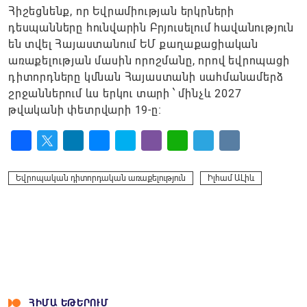
Հիշեցնենք, որ Եվրամիության երկրների
դեսպանները հունվարին Բրյուսելում հավանություն
են տվել Հայաստանում ԵՄ քաղաքացիական
առաքելության մասին որոշմանը, որով եվրոպացի
դիտորդները կմնան Հայաստանի սահմանամերձ
շրջաններում ևս երկու տարի ՝ մինչև 2027
թվականի փետրվարի 19-ը։
Facebook
Twitter
LinkedIn
Messenger
Skype
Viber
WhatsApp
Telegram
VK
Եվրոպական դիտորդական առաքելություն
Իլհամ ԱԼիև
ՀԻՄԱ ԵԹԵՐՈՒՄ