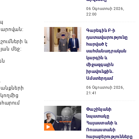
06 Օգոստոսի 2026,
22:00
եպ
խարովան։
Գարեգին Բ-ի
դատավարությունը
ումների և
հարված է
յան մեջ։
սահմանադրական
կարգին և
են
միջազգային
իրավունքին․
Ամստերդամ
ւ
ծանքների
06 Օգոստոսի 2026,
21:41
 կողմից
ահարում
Փաշինյանի
նպատակը
Հայաստանի և
Ռուսաստանի
հարաբերությունները