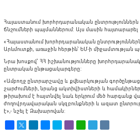
Հայաստանում խորհրդարանական ընտրություններն
ճնշումների պայմաններում։ Այս մասին հայտարար
«Հայաստանում խորհրդարանական ընտրություններն
Արևմուտքի, առաջին հերթին՝ ԵՄ-ի միջամտության պ
Նրա խոսքով՝ ՀՀ իշխանությունները խորհրդարանակ
ընտրական ընթացակարգերը։
«Ամբողջ ընտրարշավը և քվեարկության գործընթացը 
շարժումների, նրանց ակտիվիստների և համակիրներ
թիրախում է հայտնվել նաև երկրում մեծ հարգանք վա
ժողովրդավարական սկզբունքների և ազատ ընտրու
է»,- նշել է Զախարովան։
Facebook
Twitter
LinkedIn
Messenger
Skype
Viber
WhatsApp
Telegram
VK