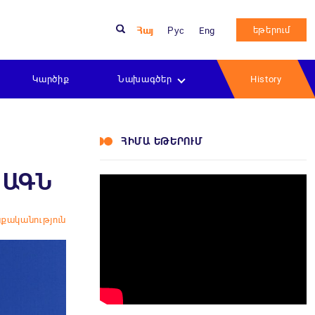
եթերում
Հայ
Рус
Eng
Կարծիք
Նախագծեր
History
ՀԻՄԱ ԵԹԵՐՈՒՄ
 ԱԳՆ
քականություն