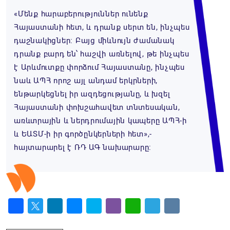
«Մենք հարաբերություններ ունենք
Հայաստանի հետ, և դրանք սերտ են, ինչպես
դաշնակիցներ։ Բայց միևնույն ժամանակ
դրանք բարդ են՝ հաշվի առնելով, թե ինչպես
է Արևմուտքը փորձում Հայաստանը, ինչպես
նաև ԱՊՀ որոշ այլ անդամ երկրների,
ենթարկեցնել իր ազդեցությանը, և խզել
Հայաստանի փոխշահավետ տնտեսական,
առևտրային և ներդրումային կապերը ԱՊՀ-ի
և ԵԱՏՄ-ի իր գործընկերների հետ»,-
հայտարարել է ՌԴ ԱԳ նախարարը։
Facebook
Twitter
LinkedIn
Messenger
Skype
Viber
WhatsApp
Telegram
VK