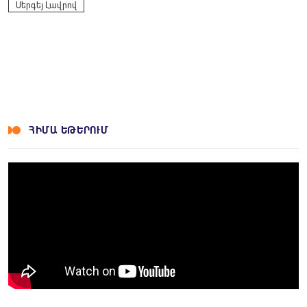
Սերգեյ Լավրով
ՀԻՄԱ ԵԹԵՐՈՒՄ