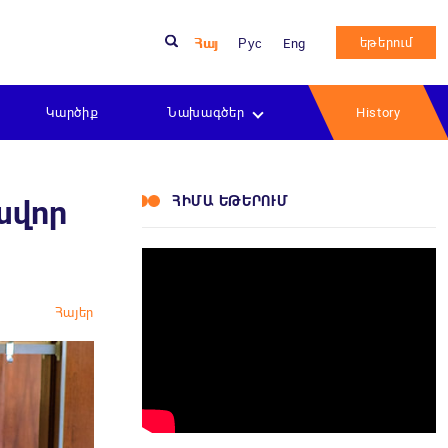
եթերում
Հայ
Рус
Eng
Կարծիք
Նախագծեր
History
ՀԻՄԱ ԵԹԵՐՈՒՄ
ավոր
Հայեր