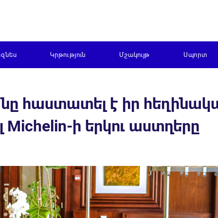
իզնես
Կրթություն
Մշակույթ
Սպորտ
նը հաստատել է իր հեղինակ
ichelin-ի երկու աստղերը