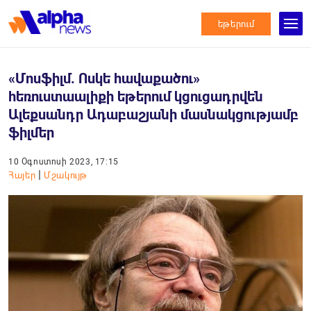
եթերում
«Մոսֆիլմ. Ոսկե հավաքածու»
հեռուստաալիքի եթերում կցուցադրվեն
Ալեքսանդր Ադաբաշյանի մասնակցությամբ
ֆիլմեր
10 Օգոստոսի 2023, 17:15
|
Հայեր
Մշակույթ