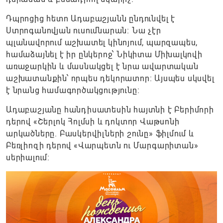
Դպրոցից հետո Ադաբաշյանն ընդունվել է
Ստրոգանովյան ուսումնարան։ Նա չէր
պլանավորում աշխատել կինոյում, պարզապես,
համաձայնել է իր ընկերոջ՝ Նիկիտա Միխալկովի
առաջարկին և մասնակցել է նրա ավարտական
աշխատանքին՝ որպես դեկորատոր: Այսպես սկսվել
է նրանց համագործակցությունը։
Ադաբաշյանը հանդիսատեսին հայտնի է Բերիմորի
դերով «Շերլոկ Հոլմսի և դոկտոր Վաթսոնի
արկածները. Բասկերվիլների շունը» ֆիլմում և
Բեռլիոզի դերով «Վարպետն ու Մարգարիտան»
սերիալում: