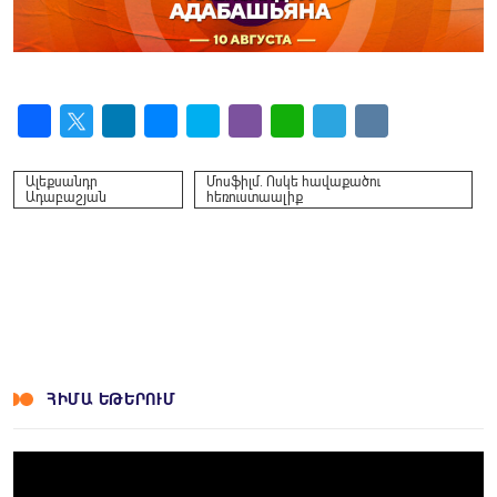
Facebook
Twitter
LinkedIn
Messenger
Skype
Viber
WhatsApp
Telegram
VK
Ալեքսանդր
Մոսֆիլմ. Ոսկե հավաքածու
Ադաբաշյան
հեռուստաալիք
ՀԻՄԱ ԵԹԵՐՈՒՄ