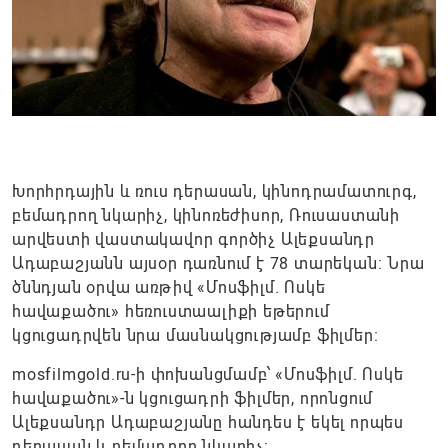
Խորհրդային և ռուս դերասան, կինոդրամատուրգ,
բեմադրող նկարիչ, կինոռեժիսոր, Ռուսաստանի
արվեստի վաստակավոր գործիչ Ալեքսանդր
Ադաբաշյանն այսօր դառնում է 78 տարեկան: Նրա
ծննդյան օրվա առթիվ «Մոսֆիլմ. Ոսկե
հավաքածու» հեռուստաալիքի եթերում
կցուցադրվեն նրա մասնակցությամբ ֆիլմեր։
mosfilmgold.ru-ի փոխանցմամբ՝ «Մոսֆիլմ. Ոսկե
հավաքածու»-ն կցուցադրի ֆիլմեր, որոնցում
Ալեքսանդր Ադաբաշյանը հանդես է եկել որպես
դերասան և բեմադրող նկարիչ։