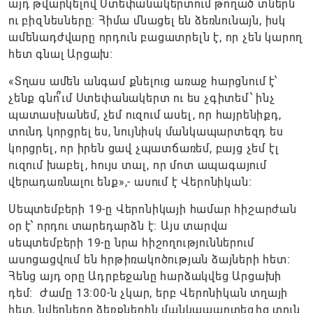
այդ թվարկելով Ստեփանակերտում թողած տներն
ու բիզնեսները։ Հիմա մնացել են ձեռնունայն, իսկ
ամենադժվարը որդուն բացատրելն է, որ չեն կարող
հետ գնալ Արցախ։
«Տղաս ամեն անգամ քնելուց առաջ հարցնում է՝
չենք գնո՞ւմ Ստեփանակերտ ու ես չգիտեմ՝ ինչ
պատասխանեմ, չեմ ուզում ասել, որ հայրենիքդ,
տունդ կորցրել ես, նույնիսկ մանկապարտեզդ ես
կորցրել, որ իրեն ցավ չպատճառեմ, բայց չեմ էլ
ուզում խաբել, հույս տալ, որ մոտ ապագայում
վերադառնալու ենք»,- ասում է Վերոնիկան։
Սեպտեմբերի 19-ը Վերոնիկայի համար հիշարժան
օր է՝ որդու տարեդարձն է։ Այս տարվա
սեպտեմբերի 19-ը նրա հիշողություններում
ասոցացվում են հրթիռակոծության ձայների հետ։
Հենց այդ օրը Ադրբեջանը հարձակվեց Արցախի
դեմ։ Ժամը 13։00-ն չկար, երբ Վերոնիկան տղայի
հետ, նվերները ձեռքներին մանկապարտեզից տուն