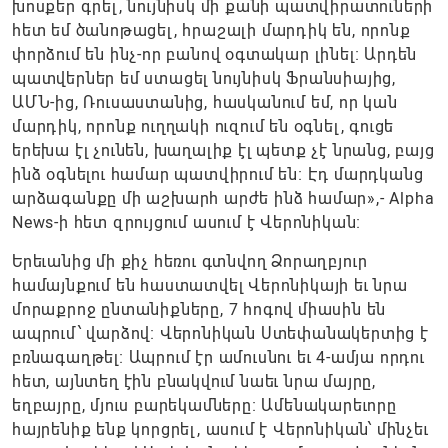
խոսքեր գրել, նույնիսկ մի քանի պատվիրատուների
հետ եմ ծանոթացել, հրաշալի մարդիկ են, որոնք
փորձում են ինչ-որ բանով օգտակար լինել։ Արդեն
պատվերներ եմ ստացել նույնիսկ Ֆրանսիայից,
ԱՄՆ-ից, Ռուսաստանից, հասկանում եմ, որ կան
մարդիկ, որոնք ուղղակի ուզում են օգնել, գուցե
երեխա էլ չունեն, խաղալիք էլ պետք չէ նրանց, բայց
ինձ օգնելու համար պատվիրում են։ Էդ մարդկանց
արձագանքը մի աշխարհ արժե ինձ համար»,- Alpha
News-ի հետ զրույցում ասում է Վերոնիկան։
Երեւանից մի քիչ հեռու գտնվող Ձորաղբյուր
համայնքում են հաստատվել Վերոնիկայի եւ նրա
մորաքրոջ ընտանիքները, 7 հոգով միասին են
ապրում՝ վարձով։ Վերոնիկան Ստեփանակերտից է
բռնագաղթել։ Ապրում էր ամուսնու եւ 4-ամյա որդու
հետ, այնտեղ էին բնակվում նաեւ նրա մայրը,
եղբայրը, մյուս բարեկամները։ Ամենակարեւորը
հայրենիք ենք կորցրել, ասում է Վերոնիկան՝ մինչեւ