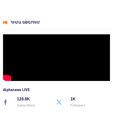
Facebook
Twitter
LinkedIn
Messenger
Skype
Viber
WhatsApp
Telegram
VK
ՀԻՄԱ ԵԹԵՐՈՒՄ
Alphanews LIVE
128.8K
1K
Subscribers
Followers