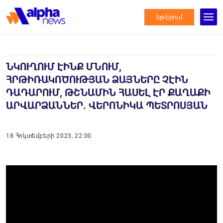
եթերում
ՆԿՈՒՂՈՒՄ ԷԻՆՔ ՄՆՈՒՄ,
ՀՐԹԻՌԱԿՈԾՈՒԹՅԱՆ ՁԱՅՆԵՐԸ ՉԷԻՆ
ԴԱԴԱՐՈՒՄ, ԹՇՆԱՄԻՆ ՀԱՍԵԼ ԷՐ ՔԱՂԱՔԻ
ԱՐՎԱՐՁԱՆՆԵՐ. ՎԵՐՈՆԻԿԱ ՊԵՏՐՈՍՅԱՆ
18 Հոկտեմբերի 2023, 22:00