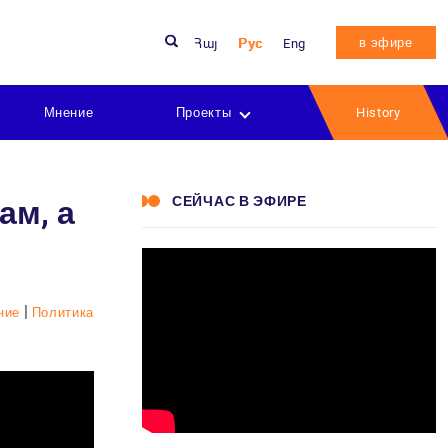
в эфире
Հայ
Рус
Eng
Мнение
Проекты
History
СЕЙЧАС В ЭФИРЕ
ам, а
|
ние
Политика