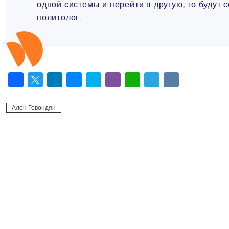
одной системы и перейти в другую, то будут
политолог.
Facebook
Twitter
LinkedIn
Messenger
Skype
Viber
WhatsApp
Telegram
VK
Ален Гевондян