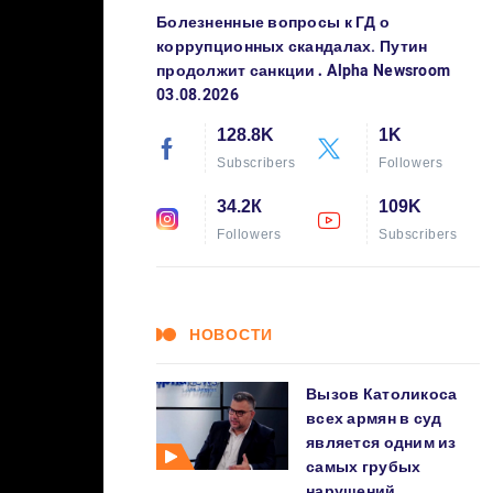
Болезненные вопросы к ГД о
коррупционных скандалах. Путин
продолжит санкции․ Alpha Newsroom
03.08.2026
128.8K
1K
Subscribers
Followers
34.2К
109K
Followers
Subscribers
НОВОСТИ
Вызов Католикоса
всех армян в суд
является одним из
самых грубых
нарушений