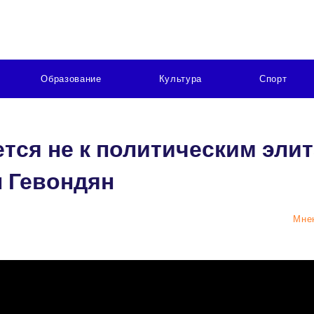
Образование
Культура
Спорт
ся не к политическим элит
н Гевондян
Мне