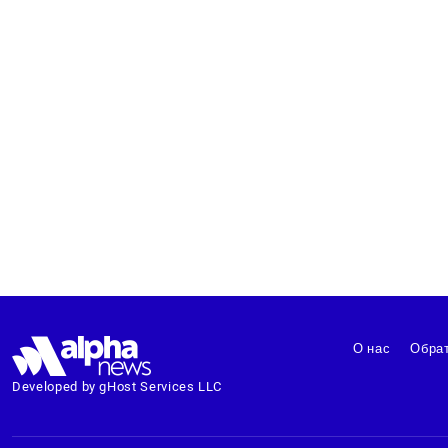
О нас
Обрат
Developed by gHost Services LLC