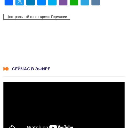
Facebook
Twitter
LinkedIn
Messenger
Skype
Viber
WhatsApp
Telegram
VK
Центральный совет армян Германии
СЕЙЧАС В ЭФИРЕ