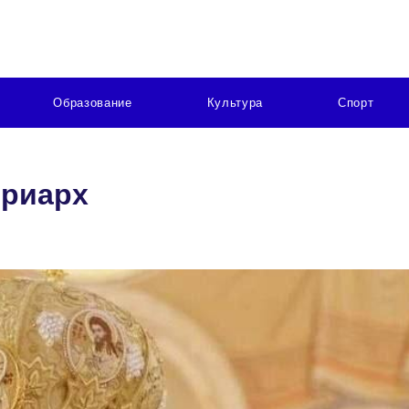
Образование
Культура
Спорт
триарх