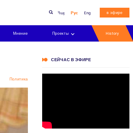
в эфире
Հայ
Рус
Eng
Мнение
Проекты
History
СЕЙЧАС В ЭФИРЕ
Политика