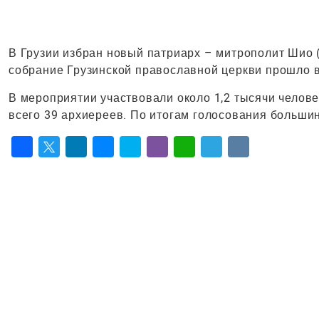
В Грузии избран новый патриарх – митрополит Шио 
собрание Грузинской православной церкви прошло 
В мероприятии участвовали около 1,2 тысячи челове
всего 39 архиереев. По итогам голосования большин
Facebook
Twitter
LinkedIn
Messenger
Skype
Viber
WhatsApp
Telegram
VK