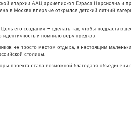
ской епархии ААЦ архиепископ Езраса Нерсисяна и п
на в Москве впервые открылся детский летний лагер
т. Цель его создания – сделать так, чтобы подрастающе
ю идентичность и помнило веру предков.
ников не просто местом отдыха, а настоящим маленьк
ссийской столицы.
поры проекта стала возможной благодаря объединени