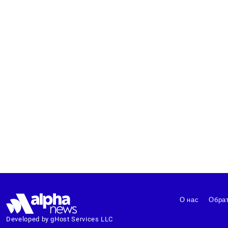
О нас
Обрат
Developed by gHost Services LLC