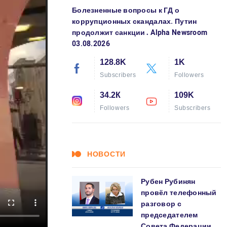
Болезненные вопросы к ГД о
коррупционных скандалах. Путин
продолжит санкции․ Alpha Newsroom
03.08.2026
128.8K
1K
Subscribers
Followers
34.2К
109K
Followers
Subscribers
НОВОСТИ
Рубен Рубинян
провёл телефонный
разговор с
председателем
Совета Федерации