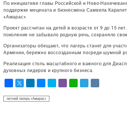
По инициативе главы Российской и Ново-Нахичеван
поддержке мецената и бизнесмена Самвела Карапетя
«Амарас».
Проект рассчитан на детей в возрасте от 9 до 15 ле
поколение не забывало родную речь, сохраняло сво
Организаторы обещают, что лагерь станет для участ
Армении, бережно воссозданным посреди шумной ро
Реализация столь масштабного и важного для Диас
духовных лидеров и крупного бизнеса.
Facebook
Twitter
LinkedIn
Messenger
Skype
Viber
WhatsApp
Telegram
VK
летний лагерь «Амарас»