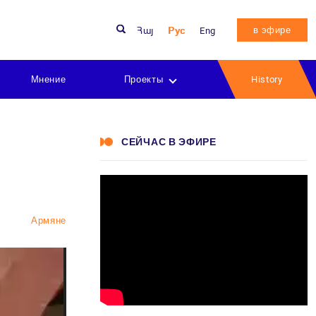
в эфире
Հայ
Рус
Eng
Мнение
Проекты
History
СЕЙЧАС В ЭФИРЕ
Армяне