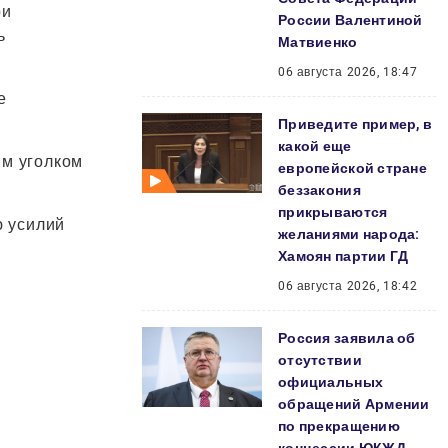
ри
России Валентиной
ь
Матвиенко
06 августа 2026, 18:47
е
Приведите пример, в
какой еще
им уголком
европейской стране
беззакония
прикрываются
ю усилий
желаниями народа:
Хамоян партии ГД
06 августа 2026, 18:42
Россия заявила об
отсутствии
официальных
обращений Армении
по прекращению