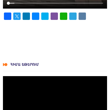
Facebook
Twitter
LinkedIn
Messenger
Skype
Viber
WhatsApp
Telegram
VK
ՀԻՄԱ ԵԹԵՐՈՒՄ