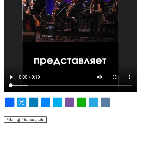
Facebook
Twitter
LinkedIn
Messenger
Skype
Viber
WhatsApp
Telegram
VK
Գեորգի Գարանյան