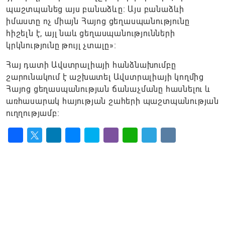
պաշտպանեց այս բանաձևը։ Այս բանաձևի
իմաստը ոչ միայն Հայոց ցեղասպանությունը
հիշելն է, այլ նաև ցեղասպանությունների
կրկնությունը թույլ չտալը»։
Հայ դատի Ավստրալիայի հանձնախումբը
շարունակում է աշխատել Ավստրալիայի կողմից
Հայոց ցեղասպանության ճանաչմանը հասնելու և
առհասարակ հայության շահերի պաշտպանության
ուղղությամբ։
Facebook
Twitter
LinkedIn
Messenger
Skype
Viber
WhatsApp
Telegram
VK