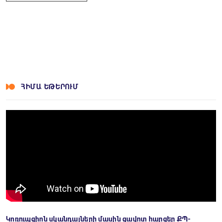
ՀԻՄԱ ԵԹԵՐՈՒՄ
Կոռուպցիոն սկանդալների մասին ցավոտ հարցեր ՔՊ-