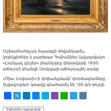
Աշխարհահռչակ հայազգի ծովանկարիչ,
կոլեկցիոներ և բարերար Հովհաննես Այվազովսկու
«Լուսնյակ գիշեր» բնանկարը փետրվարի 18-ին
աճուրդի կհանվի Մոսկվայի աճուրդային տանը։
«Ռիա Նովոստի»-ի փոխանցմամբ՝ փորձագետները
Այվազովսկու կտավը գնահատել են 100 մլն ռուբլի:
Facebook
Twitter
LinkedIn
Messenger
Skype
Viber
WhatsApp
Telegram
VK
Հովհաննես Այվազովսկի