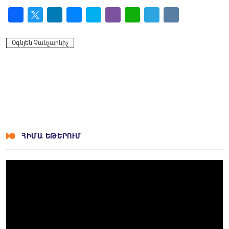
Facebook
Twitter
LinkedIn
Messenger
Skype
Viber
WhatsApp
Telegram
VK
Օգնյեն Չանչարևիչ
ՀԻՄԱ ԵԹԵՐՈՒՄ