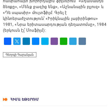
հանրահայտ խորհրդային ֆիլմերում՝ «Ադամանդե
ձեռքը», «Մենք ջազից ենք», «Աշնանային բլյուզ» և
«Դե սպասիր» մուլտֆիլմ։ Գրել է
կինոերաժշտություն՝ «Իրիկնային լաբիրինթոս»
1981, «Նրա երիտասարդության դեղատոմսը», 1984
(երկուսն էլ՝ Մոսֆիլմ)։
Facebook
Twitter
LinkedIn
Messenger
Skype
Viber
WhatsApp
Telegram
VK
Գեորգի Գարանյան
ՀԻՄԱ ԵԹԵՐՈՒՄ