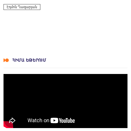
Էդմոն Ղազարյան
ՀԻՄԱ ԵԹԵՐՈՒՄ