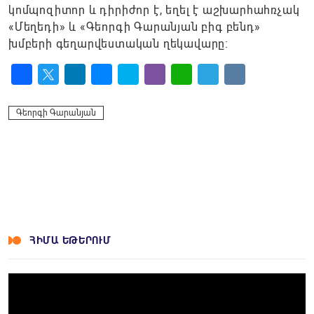
կոմպոզիտոր և դիրիժոր է, եղել է աշխարհահռչակ
«Մեղեդի» և «Գեորգի Գարանյան բիգ բենդ»
խմբերի գեղարվեստական ղեկավարը։
Facebook
Twitter
LinkedIn
Messenger
Skype
Viber
WhatsApp
Telegram
VK
Գեորգի Գարանյան
ՀԻՄԱ ԵԹԵՐՈՒՄ