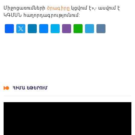
Միջոցառումների
ծրագիրը
կցվում է»,- ասվում է
ԿԳՄՍՆ հաղորդագրությունում։
Facebook
Twitter
LinkedIn
Messenger
Skype
Viber
WhatsApp
Telegram
VK
ՀԻՄԱ ԵԹԵՐՈՒՄ