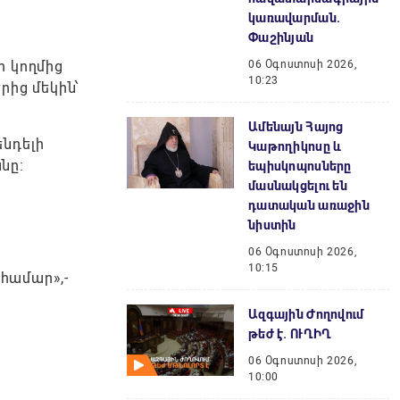
կառավարման.
Փաշինյան
ի կողմից
06 Օգոստոսի 2026,
10:23
ից մեկին՝
Ամենայն Հայոց
ենդելի
Կաթողիկոսը և
նը։
եպիսկոպոսները
մասնակցելու են
դատական առաջին
նիստին
06 Օգոստոսի 2026,
10:15
 համար»,-
Ազգային Ժողովում
թեժ է. ՈՒՂԻՂ
06 Օգոստոսի 2026,
10:00