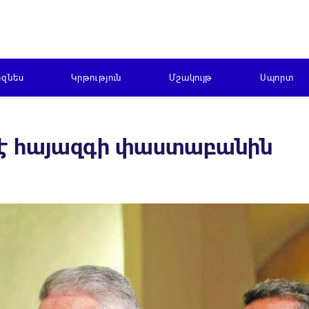
իզնես
Կրթություն
Մշակույթ
Սպորտ
է հայազգի փաստաբանին