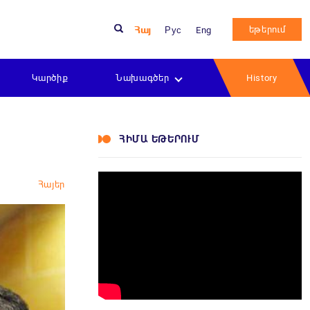
եթերում
Հայ
Рус
Eng
Կարծիք
Նախագծեր
History
ՀԻՄԱ ԵԹԵՐՈՒՄ
Հայեր