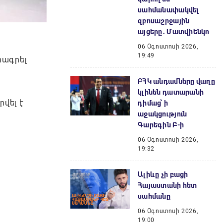
սահմանափակվել
զբոսաշրջային
այցերը․ Մատվիենկո
06 Օգոստոսի 2026,
19:49
րագրել
ԲՀԿ անդամները վաղը
կլինեն դատարանի
վել է
դիմաց՝ ի
աջակցություն
Գարեգին Բ-ի
06 Օգոստոսի 2026,
19:32
Ալիևը չի բացի
Հայաստանի հետ
սահմանը
06 Օգոստոսի 2026,
19:00