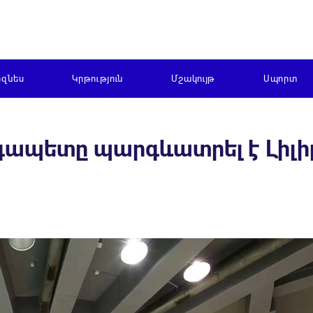
իզնես
Կրթություն
Մշակույթ
Սպորտ
գապետը պարգևատրել է Լիլ