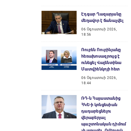
Էդգար Ղազարյանը
մեղավոր է ճանաչվել
06 Օգոստոսի 2026,
18:56
Ռուբեն Ռուբինյանը
հեռախոսազրույց է
ունեցել Վալենտինա
Մատվիենկոյի հետ
06 Օգոստոսի 2026,
18:44
ՌԴ-ն Հայաստանից
ՀԿԵ-ի կոնցեսիան
դադարեցնելու
վերաբերյալ
պաշտոնական դիմում
չի ստացել․ Օվերչուկ