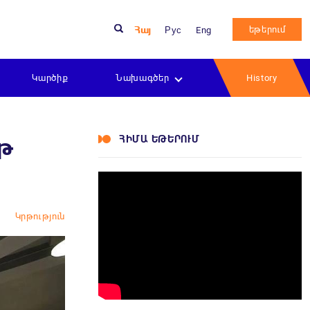
եթերում
Հայ
Рус
Eng
Կարծիք
Նախագծեր
History
ՀԻՄԱ ԵԹԵՐՈՒՄ
իթ
Կրթություն