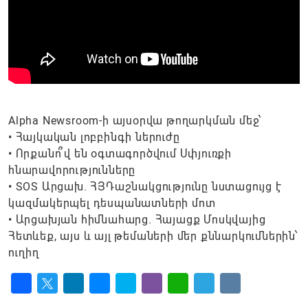
Alpha Newsroom-ի այսօրվա թողարկման մեջ՝
• Հայկական լոբբինգի ներուժը
• Որքանո՞վ են օգտագործվում Սփյուռքի
հնարավորությունները
• SOS Արցախ. ՀՅԴաշնակցությունը նստացույց է
կազմակերպել դեսպանատների մոտ
• Արցախյան հիմնահարց. Հայացք Մոսկվայից
Հետևեք, այս և այլ թեմաների մեր քննարկումներին՝
ուղիղ
Facebook
Twitter
LinkedIn
Messenger
Skype
Viber
WhatsApp
Telegram
VK