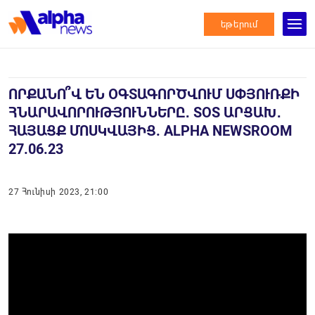
եթերում
ՈՐՔԱՆՈ՞Վ ԵՆ ՕԳՏԱԳՈՐԾՎՈՒՄ ՍՓՅՈՒՌՔԻ
ՀՆԱՐԱՎՈՐՈՒԹՅՈՒՆՆԵՐԸ․ SOS ԱՐՑԱԽ․
ՀԱՅԱՑՔ ՄՈՍԿՎԱՅԻՑ. ALPHA NEWSROOM
27.06.23
27 Հունիսի 2023, 21:00