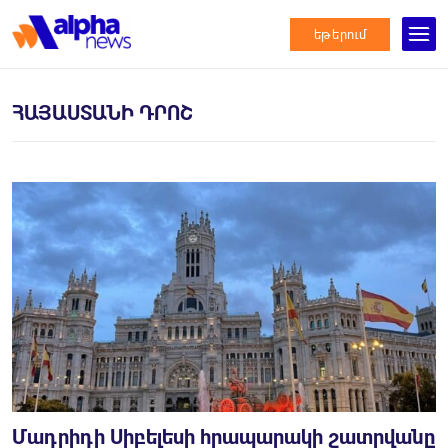
եթերում
ՀԱՅԱՍՏԱՆԻ ԴՐՈՇ
Մադրիդի Սիբելեսի հրապարակի շատրվանը