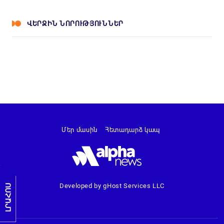
ՎԵՐՋԻՆ ՆՈՐՈՒԹՅՈՒՆՆԵՐ
Մեր մասին
Հետադարձ կապ
Developed by gHost Services LLC
ԼՐԱՀՈՍ