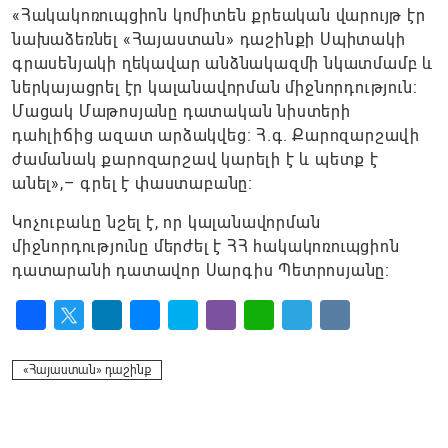
«Հակակոռուպցիոն կոմիտեն քրեական վարույթ էր
նախաձեռնել «Հայաստան» դաշինքի Սպիտակի
գրասենյակի ղեկավար անձնակազմի նկատմամբ և
ներկայացրել էր կալանավորման միջնորդություն։
Մացակ Մաթոսյանը դատական նիստերի
դահլիճից ազատ արձակվեց։ Հ.գ. Քարոզարշավի
ժամանակ քարոզարշավ կարելի է և պետք է
անել»,– գրել է փաստաբանը։
Կոչուբաևը նշել է, որ կալանավորման
միջնորդությունը մերժել է ՀՀ հակակոռուպցիոն
դատարանի դատավոր Սարգիս Պետրոսյանը։
Facebook
Twitter
LinkedIn
Messenger
Skype
Viber
WhatsApp
Telegram
VK
«Հայաստան» դաշինք