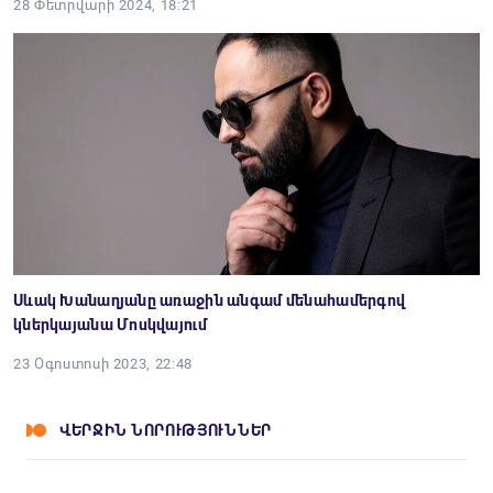
28 Փետրվարի 2024, 18:21
Սևակ Խանաղյանը առաջին անգամ մենահամերգով
կներկայանա Մոսկվայում
23 Օգոստոսի 2023, 22:48
ՎԵՐՋԻՆ ՆՈՐՈՒԹՅՈՒՆՆԵՐ