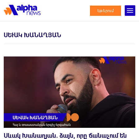
եթերում
ՍԵՒԱԿ ԽԱՆԱՂՅԱՆ
Սևակ Խանաղյան. ձայն, որը ճանաչում են