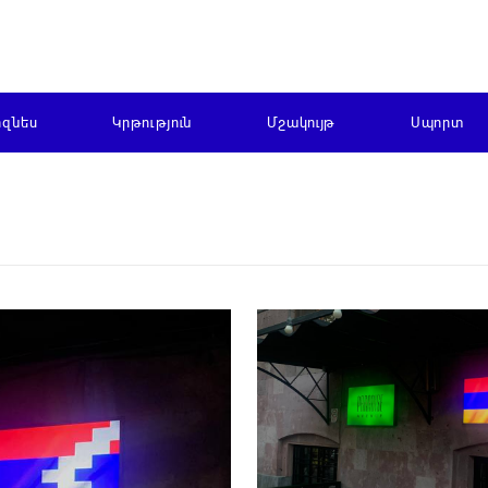
իզնես
Կրթություն
Մշակույթ
Սպորտ