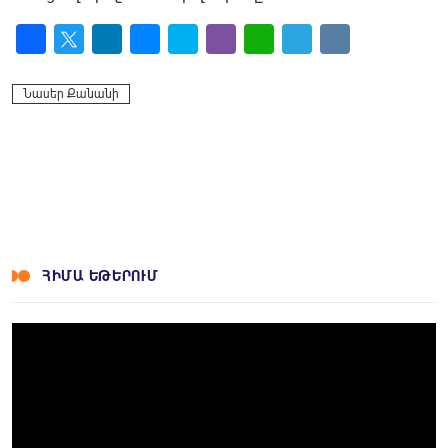
Facebook
Twitter
LinkedIn
Messenger
Skype
Viber
WhatsApp
Telegram
VK
Նասեր Քանանի
ՀԻՄԱ ԵԹԵՐՈՒՄ