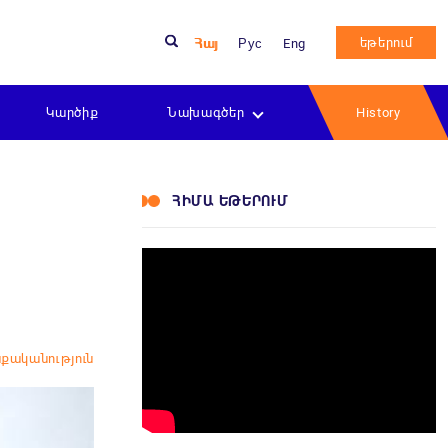
եթերում
Հայ
Рус
Eng
Կարծիք
Նախագծեր
History
ՀԻՄԱ ԵԹԵՐՈՒՄ
քականություն