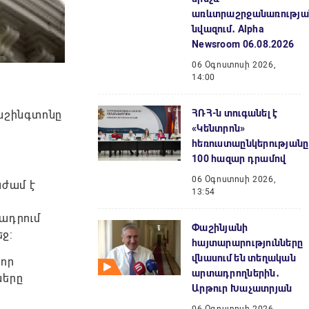
առևտրաշրջանառությա
նվազում․ Alpha
Newsroom 06.08.2026
06 Օգոստոսի 2026,
14:00
ՀՌՀ-ն տուգանել է
աշինգտոնը
«Կենտրոն»
հեռուստաընկերությանը
100 հազար դրամով
06 Օգոստոսի 2026,
աժամ է
13:54
ադրում
Փաշինյանի
եջ:
հայտարարությունները
վնասում են տեղական
 որ
արտադրողներին․
ները
Արթուր Խաչատրյան