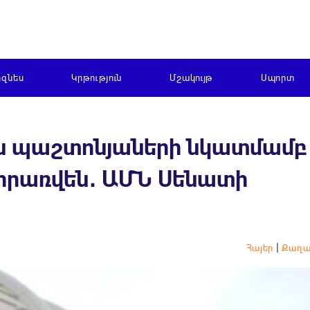
իզնես
Կրթություն
Մշակույթ
Սպորտ
ն պաշտոնյաների նկատմամբ
իրառվեն․ ԱՄՆ Սենատի
|
Հայեր
Քաղա