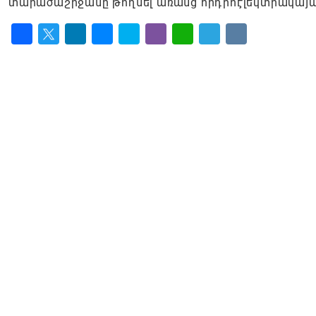
տարածաշրջանը թողնել առանց հիդրոէլեկտրակայա
Facebook
Twitter
LinkedIn
Messenger
Skype
Viber
WhatsApp
Telegram
VK