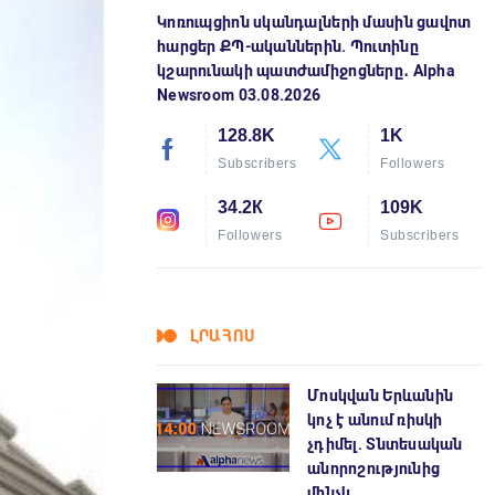
Կոռուպցիոն սկանդալների մասին ցավոտ
հարցեր ՔՊ-ականներին. Պուտինը
կշարունակի պատժամիջոցները․ Alpha
Newsroom 03.08.2026
128.8K
1K
Subscribers
Followers
34.2К
109K
Followers
Subscribers
ԼՐԱՀՈՍ
Մոսկվան Երևանին
կոչ է անում ռիսկի
չդիմել. Տնտեսական
անորոշությունից
մինչև