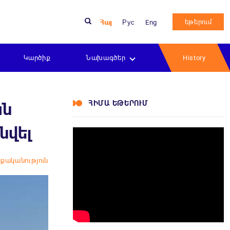
եթերում
Հայ
Рус
Eng
Կարծիք
Նախագծեր
History
ՀԻՄԱ ԵԹԵՐՈՒՄ
ան
նվել
քականություն