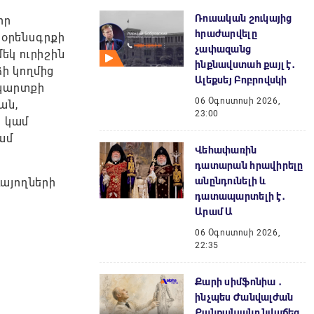
Ռուսական շուկայից
որ
հրաժարվելը
 օրենսգրքի
չափազանց
մեկ ուրիշին
ինքնավստահ քայլ է․
ի կողմից
Ալեքսեյ Բոբրովսկի
 պարտքի
06 Օգոստոսի 2026,
ան,
23:00
ն կամ
ամ
Վեհափառին
դատարան հրավիրելը
անընդունելի և
այողների
դատապարտելի է․
Արամ Ա
06 Օգոստոսի 2026,
22:35
Քարի սիմֆոնիա ․
ինչպես Ժանվալժան
Քանքանյանը նվաճեց