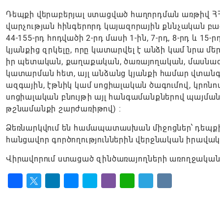
Դեպքի վերաբերյալ ստացված հաղորդման առթիվ Հ
վարչության հինգերորդ կայազորային քննչական բա
44-155-րդ հոդվածի 2-րդ մասի 1-ին, 7-րդ, 8-րդ և 
կյանքից զրկելը, որը կատարվել է անձի կամ նրա 
իր պետական, քաղաքական, ծառայողական, մասնա
կատարման հետ, այլ անձանց կյանքի համար վտանգա
ազգային, էթնիկ կամ սոցիալական ծագումով, կրոն
սոցիալական բնույթի այլ հանգամանքներով պայմա
թշնամանքի շարժառիթով) ։
Ձեռնարկվում են համապատասխան միջոցներ՝ դեպքի
հանցավոր գործողություններին վերջնական իրավ
Վիրավորում ստացած զինծառայողների առողջական
Facebook
Twitter
LinkedIn
Messenger
Skype
Viber
WhatsApp
Telegram
VK