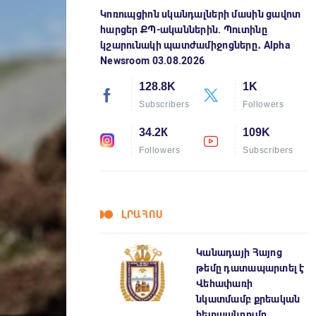
Կոռուպցիոն սկանդալների մասին ցավոտ
հարցեր ՔՊ-ականներին. Պուտինը
կշարունակի պատժամիջոցները․ Alpha
Newsroom 03.08.2026
128.8K
1K
Subscribers
Followers
34.2К
109K
Followers
Subscribers
ԼՐԱՀՈՍ
Կանադայի Հայոց
թեմը դատապարտել է
Վեհափառի
նկատմամբ քրեական
հետապնդումը