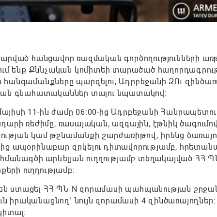
տարված հանցավոր ռազմական գործողությունների առ
ում ենք Քննչական կոմիտեի տարածած հաղորդագրութ
 հանգամանքները պարզելու, Ադրբեջանի ԶՈւ զինծառ
ական գնահատականներ տալու նպատակով։
 մայիսի 11-ին ժամը 06։00-ից Ադրբեջանի Հանրապետո
դարի ռեժիմը, ռասայական, ազգային, էթնիկ ծագումո
ության կամ թշնամանքի շարժառիթով, իրենց ծառայ
ից ապօրինաբար զրկելու դիտավորությամբ, հրետանա
ահմանագծի արևելյան ուղղությամբ տեղակայված ՀՀ Պ
երի ուղղությամբ։
ր են ստացել ՀՀ ՊՆ N զորամասի պահպանության շրջա
 իրականացնող` նույն զորամասի 4 զինծառայողներ:
պիտալ։