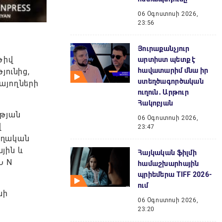
06 Օգոստոսի 2026,
23:56
Յուրաքանչյուր
թիվ
արտիստ պետք է
հավատարիմ մնա իր
յունից,
ստեղծագործական
այողների
ուղուն․ Արթուր
Հակոբյան
ւթյան
06 Օգոստոսի 2026,
վ
23:47
ողական
յին և
Հայկական ֆիլմի
Ն N
համաշխարհային
պրիեմերա TIFF 2026-
ում
նի
06 Օգոստոսի 2026,
23:20