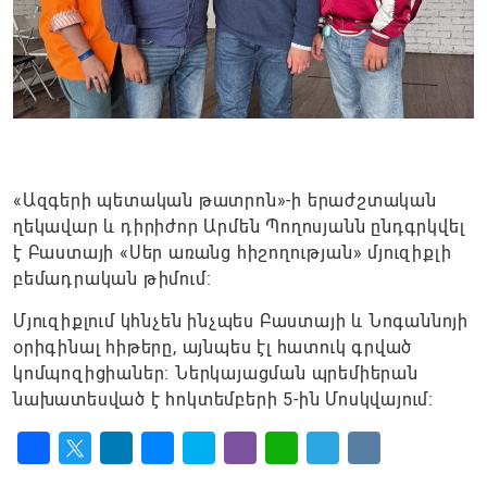
«Ազգերի պետական թատրոն»-ի երաժշտական
ղեկավար և դիրիժոր Արմեն Պողոսյանն ընդգրկվել
է Բաստայի «Սեր առանց հիշողության» մյուզիքլի
բեմադրական թիմում:
Մյուզիքլում կհնչեն ինչպես Բաստայի և Նոգաննոյի
օրիգինալ հիթերը, այնպես էլ հատուկ գրված
կոմպոզիցիաներ։ Ներկայացման պրեմիերան
նախատեսված է հոկտեմբերի 5-ին Մոսկվայում։
Facebook
Twitter
LinkedIn
Messenger
Skype
Viber
WhatsApp
Telegram
VK