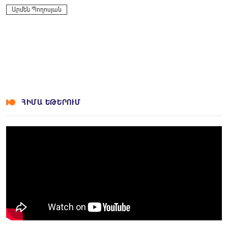
Արմեն Պողոսյան
ՀԻՄԱ ԵԹԵՐՈՒՄ