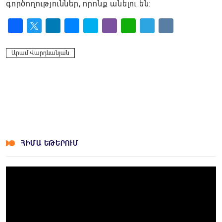
գործողություններ, որոնք անելու են։
Facebook
Twitter
LinkedIn
Messenger
Skype
Viber
WhatsApp
Telegram
VK
Արամ Վարդևանյան
ՀԻՄԱ ԵԹԵՐՈՒՄ