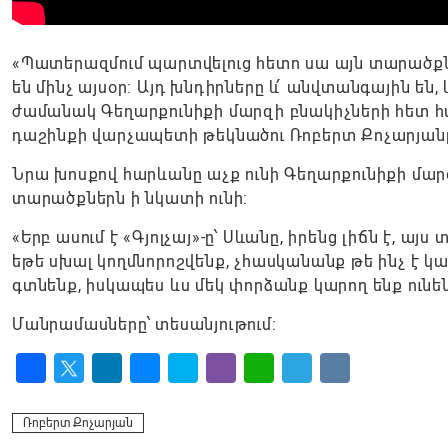
«Պատերազմում պարտվելուց հետո սա այն տարածքն է
են մինչ այսօր: Այդ խնդիրները և՛ անվտանգային ե
ժամանակ Գեղարքունիքի մարզի բնակիչների հետ հ
դաշինքի վարչապետի թեկնածու Ռոբերտ Քոչարյան
Նրա խոսքով հարևանը աչք ունի Գեղարքունիքի մարզ
տարածքներն ի նկատի ունի:
«Երբ ասում է «Գյոլչայ»-ը՝ Սևանը, իրենց լիճն է, ա
եթե սխալ կողմնորոշվենք, չհասկանանք թե ինչ է 
գտնենք, իսկապես ևս մեկ փորձանք կարող ենք ունեն
Մանրամասները՝ տեսանյութում։
Facebook
Twitter
LinkedIn
Messenger
Skype
Viber
WhatsApp
Telegram
VK
Ռոբերտ Քոչարյան