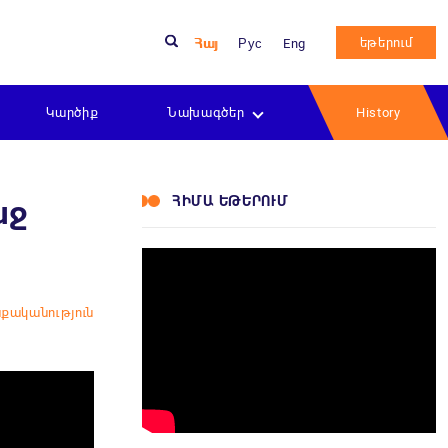
եթերում
Հայ
Рус
Eng
Կարծիք
Նախագծեր
History
ՀԻՄԱ ԵԹԵՐՈՒՄ
աջ
քականություն