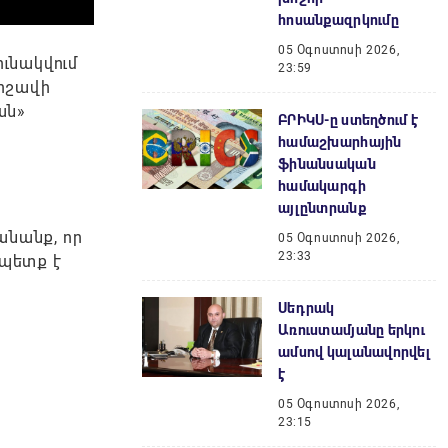
հոսանքազրկումը
05 Օգոստոսի 2026,
ունակվում
23:59
արշավի
ան»
ԲՐԻԿՍ-ը ստեղծում է
համաշխարհային
ֆինանսական
համակարգի
այլընտրանք
կանանք, որ
05 Օգոստոսի 2026,
23:33
 պետք է
Սեդրակ
Առուստամյանը երկու
ամսով կալանավորվել
է
05 Օգոստոսի 2026,
23:15