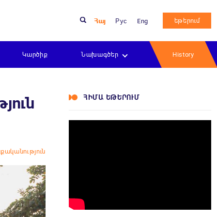
եթերում
Հայ
Рус
Eng
Կարծիք
Նախագծեր
History
ՀԻՄԱ ԵԹԵՐՈՒՄ
յուն
քականություն