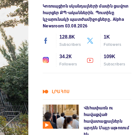
Կոռուպցիոն սկանդալների մասին ցավոտ
հարցեր ՔՊ-ականներին. Պուտինը
կշարունակի պատժամիջոցները․ Alpha
Newsroom 03.08.2026
128.8K
1K
Subscribers
Followers
34.2К
109K
Followers
Subscribers
ԼՐԱՀՈՍ
Վեհափառն ու
հավաքված
հավատացյալներն
արդեն Մայր աթոռում
են