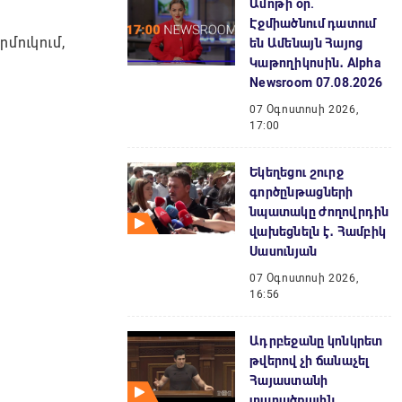
Ամոթի օր.
Էջմիածնում դատում
մուկում,
են Ամենայն Հայոց
Կաթողիկոսին․ Alpha
Newsroom 07.08.2026
07 Օգոստոսի 2026,
17:00
Եկեղեցու շուրջ
գործընթացների
նպատակը ժողովրդին
վախեցնելն է․ Համբիկ
Սասունյան
07 Օգոստոսի 2026,
16:56
Ադրբեջանը կոնկրետ
թվերով չի ճանաչել
Հայաստանի
տարածքային