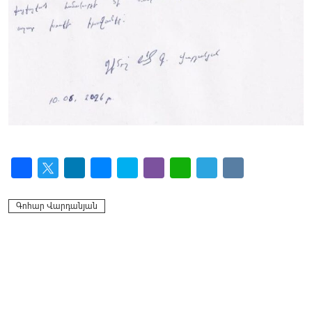
Facebook
Twitter
LinkedIn
Messenger
Skype
Viber
WhatsApp
Telegram
VK
Գոհար Վարդանյան