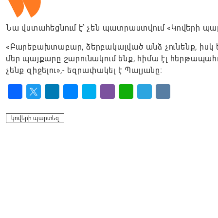
Նա վստահեցնում է՝ չեն պատրաստվում «Կովերի պա
«Բարեբախտաբար, ձերբակալված անձ չունենք, իսկ եր
մեր պայքարը շարունակում ենք, հիմա էլ հերթապահ
չենք զիջելու»,- եզրափակել է Պալյանը։
Facebook
Twitter
LinkedIn
Messenger
Skype
Viber
WhatsApp
Telegram
VK
կովերի պարտեզ