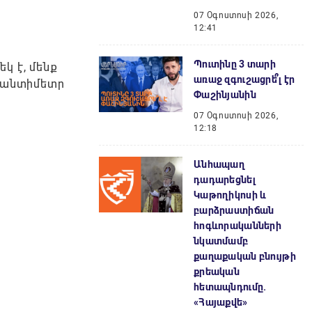
07 Օգոստոսի 2026,
12:41
Պուտինը 3 տարի
կ է, մենք
առաջ զգուշացրե՞լ էր
 սանտիմետր
Փաշինյանին
07 Օգոստոսի 2026,
12:18
Անհապաղ
դադարեցնել
Կաթողիկոսի և
բարձրաստիճան
հոգևորականների
նկատմամբ
քաղաքական բնույթի
քրեական
հետապնդումը.
«Հայաքվե»