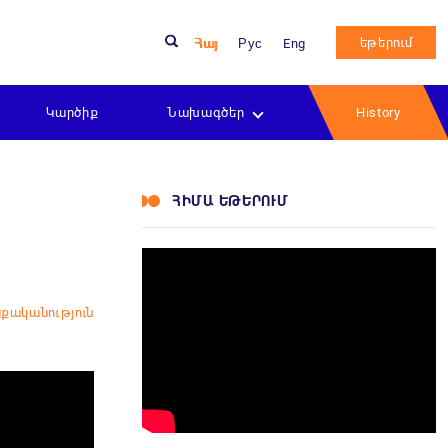
եթերում
Հայ
Рус
Eng
Կարծիք
Նախագծեր
History
ՀԻՄԱ ԵԹԵՐՈՒՄ
քականություն