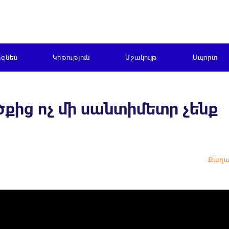
իզնես
Կրթություն
Մշակույթ
Սպորտ
քից ոչ մի սանտիմետր չենք
Քաղա