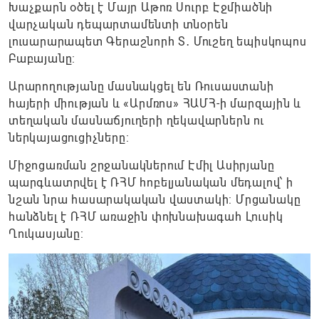
Խաչքարն օծել է Մայր Աթոռ Սուրբ Էջմիածնի
վարչական դեպարտամենտի տնօրեն
լուսարարապետ Գերաշնորհ Տ․ Մուշեղ եպիսկոպոս
Բաբայանը:
Արարողությանը մասնակցել են Ռուսաստանի
հայերի միության և «Արմռոս» ՀԱՄՀ-ի մարզային և
տեղական մասնաճյուղերի ղեկավարներն ու
ներկայացուցիչները:
Միջոցառման շրջանակներում Էմիլ Ասիրյանը
պարգևատրվել է ՌՀՄ հոբելյանական մեդալով՝ ի
նշան նրա հասարակական վաստակի: Մրցանակը
հանձնել է ՌՀՄ առաջին փոխնախագահ Լուսիկ
Ղուկասյանը: