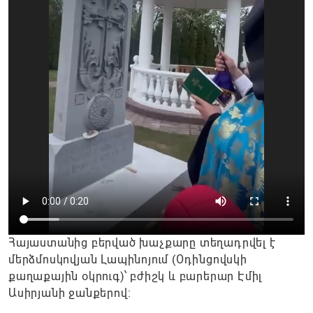
Հայաստանից բերված խաչքարը տեղադրվել է
մերձմոսկովյան Լապինոյում (Օդինցովսկի
քաղաքային օկրուգ)՝ բժիշկ և բարերար Էմիլ
Ասիրյանի ջանքերով: