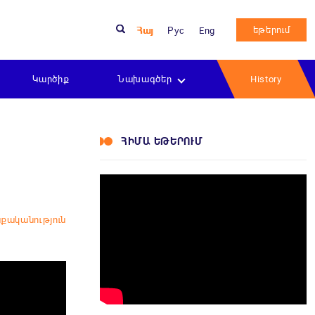
եթերում
Հայ
Рус
Eng
Կարծիք
Նախագծեր
History
ՀԻՄԱ ԵԹԵՐՈՒՄ
քականություն