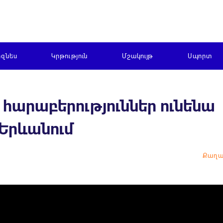
իզնես
Կրթություն
Մշակույթ
Սպորտ
հարաբերություններ ունենա
 Երևանում
Քաղա