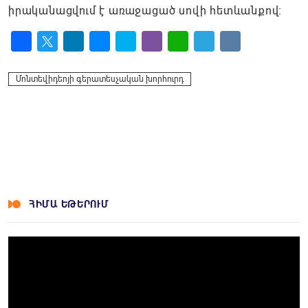
իրականացվում է առաջացած սովի հետևանքով։
Facebook
Twitter
LinkedIn
Messenger
Skype
Viber
WhatsApp
Telegram
VK
Մոնտեվիդեոյի գերատեսչական խորհուրդ
ՀԻՄԱ ԵԹԵՐՈՒՄ