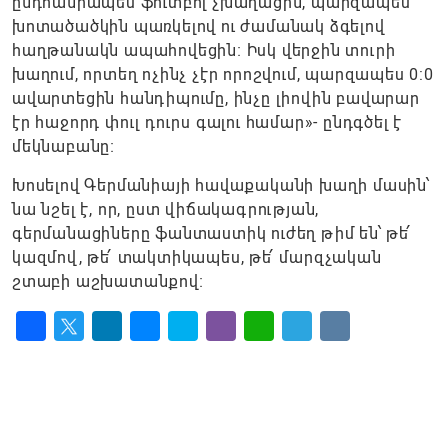
ընդհանրապես ֆուտբոլ չխաղացին, պարզապես
խոտածածկին պառկելով ու ժամանակ ձգելով
հաղթանակն ապահովեցին։ Իսկ վերջին տուրի
խաղում, որտեղ ոչինչ չէր որոշվում, պարզապես 0:0
ավարտեցին հանդիպումը, ինչը լիովին բավարար
էր հաջորդ փուլ դուրս գալու համար»- ընդգծել է
մեկնաբանը։
Խոսելով Գերմանիայի հավաքականի խաղի մասին՝
նա նշել է, որ, ըստ վիճակագրության,
գերմանացիները ֆանտաստիկ ուժեղ թիմ են՝ թե՛
կազմով, թե՛ տակտիկապես, թե՛ մարզչական
շտաբի աշխատանքով։
Facebook
Twitter
LinkedIn
Messenger
Skype
Viber
WhatsApp
Telegram
VK