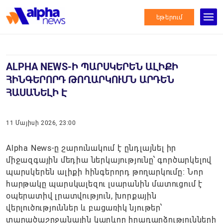
եթերում
ALPHA NEWS-Ի ՊԱՐՍԿԵՐԵՆ ԱԼԻՔԻ
ՀԻՆԳԵՐՈՐԴ ԹՈՂԱՐԿՈՒՄՆ ԱՐԴԵՆ
ՀԱՍԱՆԵԼԻ Է
11 Մայիսի 2026, 23:00
Alpha News-ը շարունակում է ընդլայնել իր
միջազգային մեդիա ներկայությունը՝ գործարկելով
պարսկերեն ալիքի հինգերորդ թողարկումը։ Նոր
հարթակը պարսկալեզու լսարանին մատուցում է
օպերատիվ լրատվություն, խորքային
վերլուծություններ և բացառիկ նյութեր՝
տարածաշրջանային կարևոր իրադարձությունների