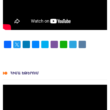
Facebook
Twitter
LinkedIn
Messenger
Skype
Viber
WhatsApp
Telegram
VK
ՀԻՄԱ ԵԹԵՐՈՒՄ