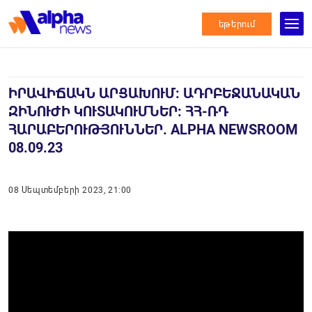
եթերում
ԻՐԱՎԻՃԱԿՆ ԱՐՑԱԽՈՒՄ: ԱԴՐԲԵՋԱՆԱԿԱՆ
ԶԻՆՈՒԺԻ ԿՈՒՏԱԿՈՒՄՆԵՐ: ՀՀ-ՌԴ
ՀԱՐԱԲԵՐՈՒԹՅՈՒՆՆԵՐ. ALPHA NEWSROOM
08.09.23
08 Սեպտեմբերի 2023, 21:00