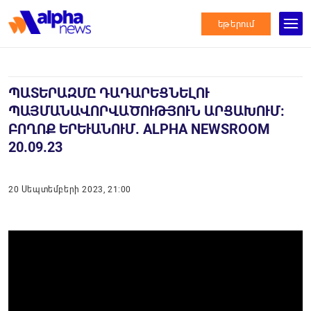
եթերում
ՊԱՏԵՐԱԶՄԸ ԴԱԴԱՐԵՑՆԵԼՈՒ
ՊԱՅՄԱՆԱՎՈՐՎԱԾՈՒԹՅՈՒՆ ԱՐՑԱԽՈՒՄ:
ԲՈՂՈՔ ԵՐԵՒԱՆՈՒՄ. ALPHA NEWSROOM
20.09.23
20 Սեպտեմբերի 2023, 21:00