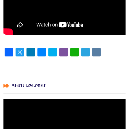
Facebook
Twitter
LinkedIn
Messenger
Skype
Viber
WhatsApp
Telegram
VK
ՀԻՄԱ ԵԹԵՐՈՒՄ