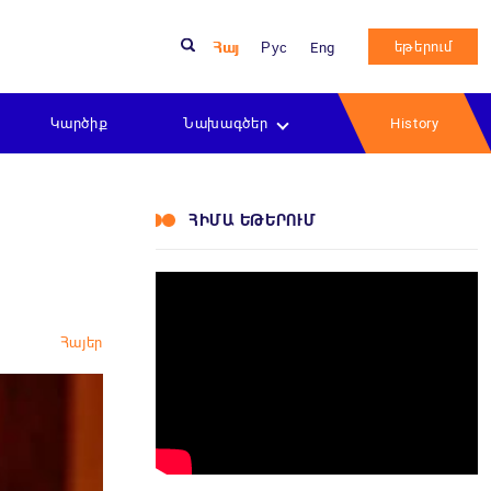
եթերում
Հայ
Рус
Eng
Կարծիք
Նախագծեր
History
ՀԻՄԱ ԵԹԵՐՈՒՄ
Հայեր