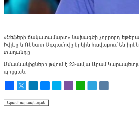
«Շեֆերի ճակատամարտ» նախագծի չորրորդ եթերա
Իվլևը և Ռենատ Ագզամովը կրկին հավաքում են իրեն
տաղանդը:
Մմասնակիցների թվում է 23-ամյա Արամ Կարապետյ
պիցցան։
Facebook
Twitter
LinkedIn
Messenger
Skype
Viber
WhatsApp
Telegram
VK
Արամ Կարապետյան