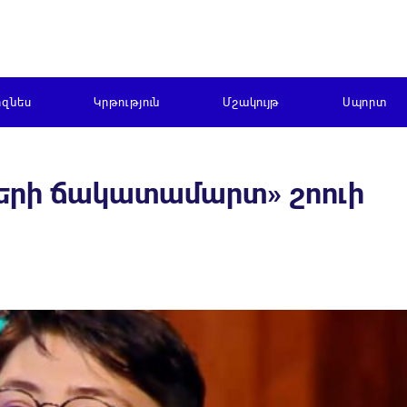
իզնես
Կրթություն
Մշակույթ
Սպորտ
երի ճակատամարտ» շոուի