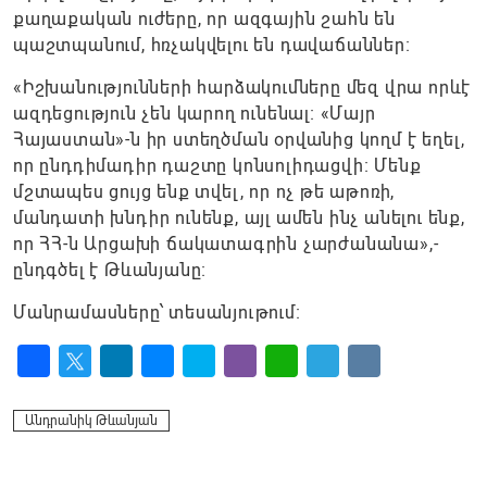
քաղաքական ուժերը, որ ազգային շահն են
պաշտպանում, հռչակվելու են դավաճաններ։
«Իշխանությունների հարձակումները մեզ վրա որևէ
ազդեցություն չեն կարող ունենալ։ «Մայր
Հայաստան»-ն իր ստեղծման օրվանից կողմ է եղել,
որ ընդդիմադիր դաշտը կոնսոլիդացվի։ Մենք
մշտապես ցույց ենք տվել, որ ոչ թե աթոռի,
մանդատի խնդիր ունենք, այլ ամեն ինչ անելու ենք,
որ ՀՀ-ն Արցախի ճակատագրին չարժանանա»,-
ընդգծել է Թևանյանը։
Մանրամասները՝ տեսանյութում։
Facebook
Twitter
LinkedIn
Messenger
Skype
Viber
WhatsApp
Telegram
VK
Անդրանիկ Թևանյան