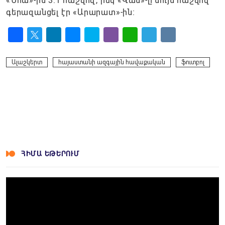
«Նոա»-ին 3:1 հաշվով, իսկ «Վան»-ը նույն հաշվով
գերազանցել էր «Արարատ»-ին:
Facebook
Twitter
LinkedIn
Messenger
Skype
Viber
WhatsApp
Telegram
VK
Ալաշկերտ
հայաստանի ազգային հավաքական
ֆուտբոլ
ՀԻՄԱ ԵԹԵՐՈՒՄ