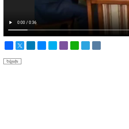
Facebook
Twitter
LinkedIn
Messenger
Skype
Viber
WhatsApp
Telegram
VK
Եվլախ