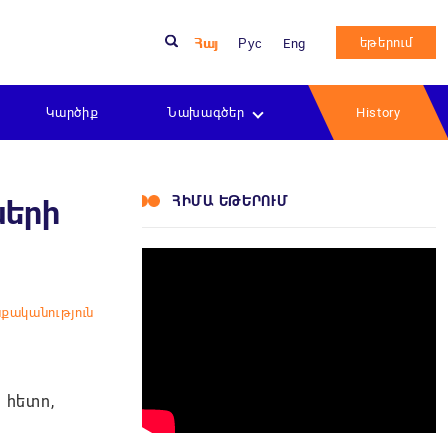
եթերում
Հայ
Рус
Eng
Կարծիք
Նախագծեր
History
ՀԻՄԱ ԵԹԵՐՈՒՄ
ների
քականություն
 հետո,