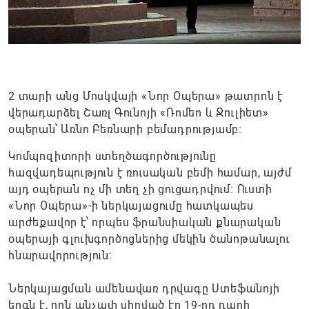
2 տարի անց Մոսկվայի «Նոր Օպերա» թատրոն է
վերադարձել Շառլ Գունոյի «Ռոմեո և Ջուլիետ»
օպերան՝ Առնո Բեռնարի բեմադրությամբ։
Կոմպոզիտորի ստեղծագործությունը
հազվադեպություն է ռուսական բեմի համար, այժմ
այդ օպերան ոչ մի տեղ չի ցուցադրվում։ Ուստի
«Նոր Օպերա»-ի ներկայացումը հատկապես
արժեքավոր է՝ որպես ֆրանսիական քնարական
օպերայի գլուխգործոցներից մեկին ծանոթանալու
հնարավորություն։
Ներկայացման ամենավառ դրվագը Ստեֆանոյի
երգն է, որն անչափ սիրված էր 19-րդ դարի