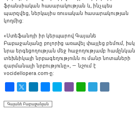
ֆրանսիական հասարակության և, ինչպես
պարզվեց, ներկայիս ռուսական հասարակության
կողմից:
«Ստեֆանոյի իր կերպարով Գայանե
Բաբաջանյանը բոլորից առավել փայլեց բեմում, իսկ
նրա երգեցողության մեջ հաջողությամբ համընկան
տեխնիկայի նրբագեղությունն ու մանր նոտաների
զարմանալի նրբությունը», — նշում է
vocidellopera.com-ը:
Facebook
Twitter
LinkedIn
Messenger
Skype
Viber
WhatsApp
Telegram
VK
Գայանե Բաբաջանյան