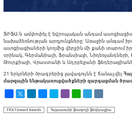
ՖԻՖԱ-ն ամփոփել է եվրոպական անդամ ասոցիացիանե
նախաձեռնության արդյունքները: Առաջին անգամ իր
ասոցիացիաների կողմից վերջին մի քանի տարում ի
օրինակ, Գերմանիայի, Ֆրանսիայի, Նիդեռլանդների,
Թուրքիայի, Վրաստանի և Ադրբեջանի ֆեդերացիանե
21 երկրների ծրագրերից լավագույնն է ճանաչվել
Հա
մարզային ենթակառուցվածքների զարգացման ծրագ
Facebook
Twitter
LinkedIn
Messenger
Skype
Viber
WhatsApp
Telegram
VK
FIFA Forward Awards
Հայաստանի ֆուտբոլի ֆեդերացիա