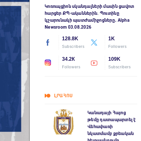
Կոռուպցիոն սկանդալների մասին ցավոտ
հարցեր ՔՊ-ականներին. Պուտինը
կշարունակի պատժամիջոցները․ Alpha
Newsroom 03.08.2026
128.8K
1K
Subscribers
Followers
34.2К
109K
Followers
Subscribers
ԼՐԱՀՈՍ
Կանադայի Հայոց
թեմը դատապարտել է
Վեհափառի
նկատմամբ քրեական
հետապնդումը