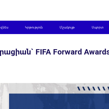
իզնես
Կրթություն
Մշակույթ
Սպորտ
ացիան` FIFA Forward Award