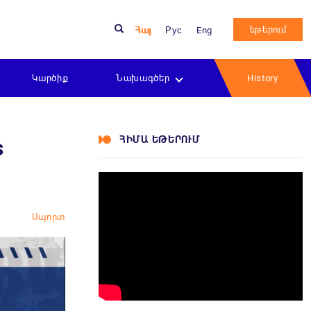
եթերում
Հայ
Рус
Eng
Կարծիք
Նախագծեր
History
ՀԻՄԱ ԵԹԵՐՈՒՄ
s
Սպորտ